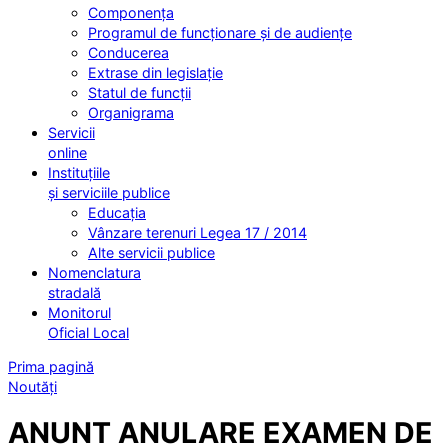
Componența
Programul de funcționare și de audiențe
Conducerea
Extrase din legislație
Statul de funcții
Organigrama
Servicii
online
Instituțiile
și serviciile publice
Educația
Vânzare terenuri Legea 17 / 2014
Alte servicii publice
Nomenclatura
stradală
Monitorul
Oficial Local
Prima pagină
Noutăți
ANUNT ANULARE EXAMEN DE