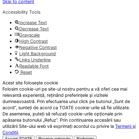
Skip to content
Accessibility Tools
Increase Text
Decrease Text
Grayscale
High Contrast
Negative Contrast
Light Background
Links Underline
Readable Font
Reset
Acest site folosește cookie
Folosim cookie-uri pe site-ul nostru pentru a vă oferi cea mai
relevantă experiență, reținând preferințele și vizitele
dumneavoastră. Prin efectuarea unui click pe butonul „Sunt de
acord”, sunteți de acord ca TOATE cookie-urile să fie utilizate.
De asemenea, puteți să refuzați cookie-urile opționale prin
apăsarea butonului „Refuz”. Prin continuarea accesării sau
utilizării Site-ului web vă exprimați acordul cu privire la
Termeni și
Condiții
.
Accept TOATE
Resping opționale
Preferințe