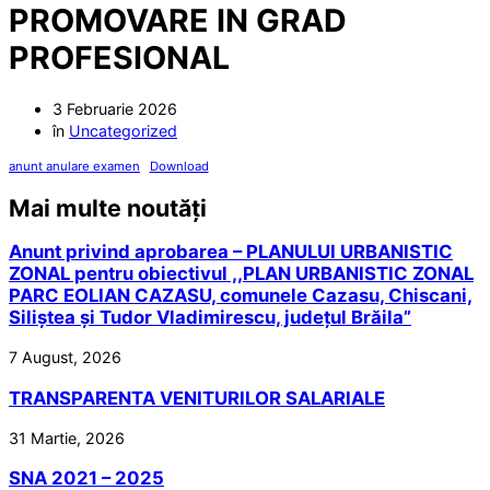
PROMOVARE IN GRAD
PROFESIONAL
3 Februarie 2026
în
Uncategorized
anunt anulare examen
Download
Mai multe noutăți
Anunt privind aprobarea – PLANULUI URBANISTIC
ZONAL pentru obiectivul ,,PLAN URBANISTIC ZONAL
PARC EOLIAN CAZASU, comunele Cazasu, Chiscani,
Siliștea și Tudor Vladimirescu, județul Brăila”
7 August, 2026
TRANSPARENTA VENITURILOR SALARIALE
31 Martie, 2026
SNA 2021 – 2025