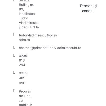
Strada
Brăilei, nr.
Termeni și
89,
condiții
localitatea
Tudor
Vladimirescu,
județul Brăila
tudorvladimirescu@br.e-
adm.ro
contact@primariatudorvladimirescubr.ro
0239
613
284
0339
409
090
Program
de lucru
cu
publicul: