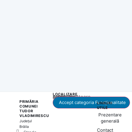
LOCALIZARE
Acest conținut este blocat până când acceptați categoria corespunzătoare de cookie-uri.
PRIMĂRIA
Accept categoria Funcționalitate
LINKURI
COMUNEI
UTILE
TUDOR
Prezentare
VLADIMIRESCU
generală
Județul
Brăila
Contact