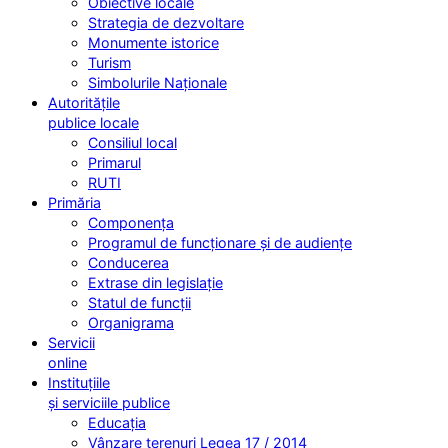
Obiective locale
Strategia de dezvoltare
Monumente istorice
Turism
Simbolurile Naționale
Autoritățile
publice locale
Consiliul local
Primarul
RUTI
Primăria
Componența
Programul de funcționare și de audiențe
Conducerea
Extrase din legislație
Statul de funcții
Organigrama
Servicii
online
Instituțiile
și serviciile publice
Educația
Vânzare terenuri Legea 17 / 2014