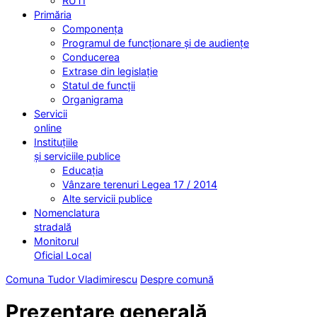
RUTI
Primăria
Componența
Programul de funcționare și de audiențe
Conducerea
Extrase din legislație
Statul de funcții
Organigrama
Servicii
online
Instituțiile
și serviciile publice
Educația
Vânzare terenuri Legea 17 / 2014
Alte servicii publice
Nomenclatura
stradală
Monitorul
Oficial Local
Comuna Tudor Vladimirescu
Despre comună
Prezentare generală