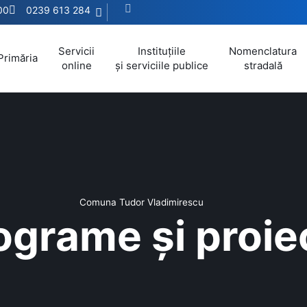
:00
0239 613 284
Servicii
Instituțiile
Nomenclatura
Primăria
online
și serviciile publice
stradală
Comuna Tudor Vladimirescu
ograme și proie