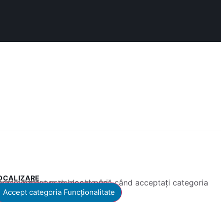
OCALIZARE
 conținut este blocat până când acceptați categoria corespunzătoare de cookie-uri.
Accept categoria Funcționalitate